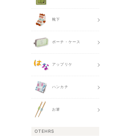
靴下
ポーチ・ケース
アップリケ
ハンカチ
お箸
OTEHRS