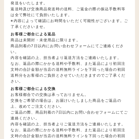
発送をいたします。
返送時及び交換商品発送時の送料、ご返金の際の振込手数料等
は全て弊社にて負担いたします。
※内容によって確認にお時間をいただく可能性がございます。ご
了承くださいませ。
お客様ご都合による返品
商品は未開封・未使用品に限ります。
商品到着の7日以内にお問い合わせフォームにてご連絡くださ
い。
内容を確認の上、担当者より返送方法をご連絡いたします。
なお、返品の際にかかる送料や手数料、また返品により初回注
文時の合計金額が当店の送料無料ラインを下回った場合の初回
送料分をお客様のご負担とさせていただきますのでご了承くだ
さい。
お客様ご都合による交換
お客様都合での交換は承っておりません。
交換をご希望の場合は、お届けいたしました商品をご返品の
上、改めてご注文ください。
ご返品の際、商品到着の7日以内にお問い合わせフォームにてご
連絡ください。
内容を確認の上、担当者よりご返送方法をご連絡いたします。
なお、返品の際にかかる送料や手数料、また返品により初回注
文時の合計金額が当店の送料無料ラインを下回った場合の初回