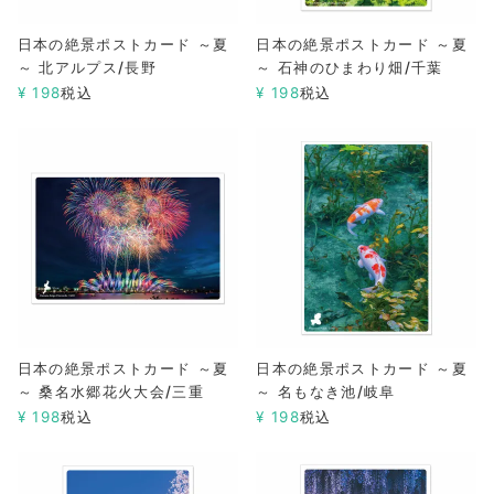
日本の絶景ポストカード ～夏
日本の絶景ポストカード ～夏
～ 北アルプス/長野
～ 石神のひまわり畑/千葉
¥
198
税込
¥
198
税込
日本の絶景ポストカード ～夏
日本の絶景ポストカード ～夏
～ 桑名水郷花火大会/三重
～ 名もなき池/岐阜
¥
198
税込
¥
198
税込