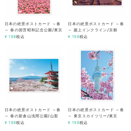
日本の絶景ポストカード ～春
日本の絶景ポストカード ～春
～ 春の国営昭和記念公園/東京
～ 蹴上インクライン/京都
¥
198
税込
¥
198
税込
日本の絶景ポストカード ～春
日本の絶景ポストカード ～春
～ 春の新倉山浅間公園/山梨
～ 東京スカイツリー/東京
¥
198
税込
¥
198
税込