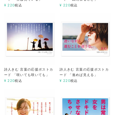
¥
220
税込
¥
220
税込
詩人きむ 言葉の応援ポストカ
詩人きむ 言葉の応援ポストカ
ード 「咲いても咲いても」
ード 「進めば見える」
¥
220
税込
¥
220
税込