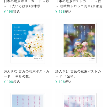
日本の絶景ポストカード ～秋
日本の絶景ポストカード ～秋
～ 日光いろは坂/栃木県
～ 嵯峨野トロッコ列車/京都府
¥
198
税込
¥
198
税込
詩人きむ 言葉の花束ポストカ
詩人きむ 言葉の花束ポストカ
ード 「幸せの数」
ード 「宝物」
¥
198
税込
¥
198
税込