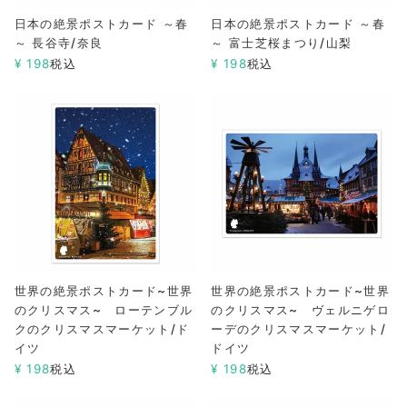
日本の絶景ポストカード ～春
日本の絶景ポストカード ～春
～ 長谷寺/奈良
～ 富士芝桜まつり/山梨
¥
198
税込
¥
198
税込
世界の絶景ポストカード~世界
世界の絶景ポストカード~世界
のクリスマス~ ローテンブル
のクリスマス~ ヴェルニゲロ
クのクリスマスマーケット/ド
ーデのクリスマスマーケット/
イツ
ドイツ
¥
198
税込
¥
198
税込