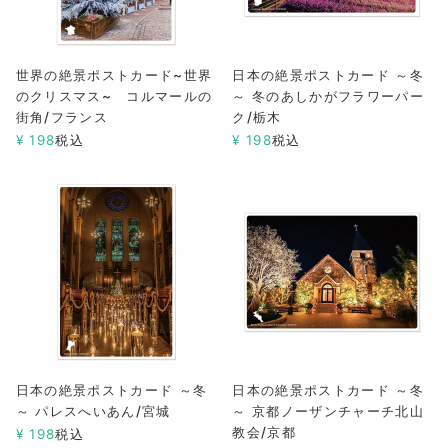
世界の絶景ポストカード~世界
日本の絶景ポストカード ～冬
のクリスマス~ コルマールの
～ 冬のあしかがフラワーパー
街角/フランス
ク/栃木
¥
198
税込
¥
198
税込
日本の絶景ポストカード ～冬
日本の絶景ポストカード ～冬
～ パレスへいあん/宮城
～ 京都ノーザンチャーチ北山
教会/京都
¥
198
税込