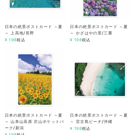
日本の絶景ポストカード ～夏
日本の絶景ポストカード ～夏
～ 上高地/長野
～ かざはやの里/三重
¥
198
税込
¥
198
税込
日本の絶景ポストカード ～夏
日本の絶景ポストカード ～夏
～ 山本山高原 沢山ポケットパ
～ 宮古島ビーチ/沖縄
ーク/新潟
¥
198
税込
¥
198
税込