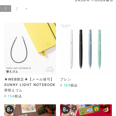
245
件中
1
-
200
件表示
1
2
★WEB限定★【メール便可】
ブレン
SUNNY LIGHT NOTEBOOK
¥
165
税込
用替えゴム
¥
154
税込