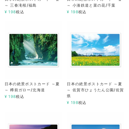
～ 三春滝桜/福島
～ 小湊鉄道と菜の花/千葉
¥
198
税込
¥
198
税込
日本の絶景ポストカード ～夏
日本の絶景ポストカード ～夏
～ 樽前ガロー/北海道
～ 佐賀市ひょうたん公園/佐賀
県
¥
198
税込
¥
198
税込