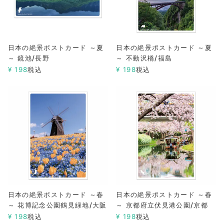
日本の絶景ポストカード ～夏
日本の絶景ポストカード ～夏
～ 鏡池/長野
～ 不動沢橋/福島
¥
198
税込
¥
198
税込
日本の絶景ポストカード ～春
日本の絶景ポストカード ～春
～ 花博記念公園鶴見緑地/大阪
～ 京都府立伏見港公園/京都
¥
198
税込
¥
198
税込