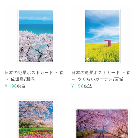
日本の絶景ポストカード ～春
日本の絶景ポストカード ～春
～ 佐渡島/新潟
～ やくらいガーデン/宮城
¥
198
税込
¥
198
税込