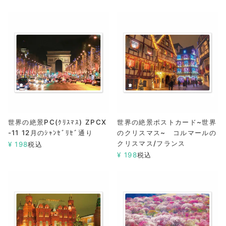
世界の絶景PC(ｸﾘｽﾏｽ) ZPCX
世界の絶景ポストカード~世界
-11 12月のｼｬﾝｾﾞﾘｾﾞ通り
のクリスマス~ コルマールの
クリスマス/フランス
¥
198
税込
¥
198
税込