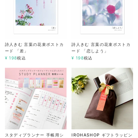
詩人きむ 言葉の花束ポストカ
詩人きむ 言葉の花束ポストカ
ード 「差」
ード 「恋しよう」
¥
198
税込
¥
198
税込
スタディプランナー 手帳用シ
IROHASHOP ギフトラッピン