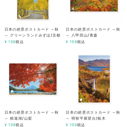
日本の絶景ポストカード ～秋
日本の絶景ポストカード ～秋
～ グリーンランドみずほ/京都
～ 八甲田山/青森
¥
198
税込
¥
198
税込
日本の絶景ポストカード ～秋
日本の絶景ポストカード ～秋
～ 精進湖/山梨
～ 明智平展望台/栃木
¥
198
税込
¥
198
税込