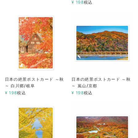
¥
198
税込
日本の絶景ポストカード ～秋
日本の絶景ポストカード ～秋
～ 白川郷/岐阜
～ 嵐山/京都
¥
198
税込
¥
198
税込