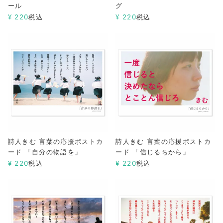
ール
グ
¥
220
税込
¥
220
税込
詩人きむ 言葉の応援ポストカ
詩人きむ 言葉の応援ポストカ
ード 「自分の物語を」
ード 「信じるちから」
¥
220
税込
¥
220
税込