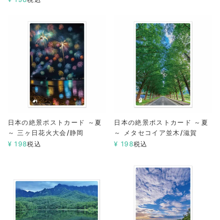
日本の絶景ポストカード ～夏
日本の絶景ポストカード ～夏
～ 三ヶ日花火大会/静岡
～ メタセコイア並木/滋賀
¥
198
税込
¥
198
税込