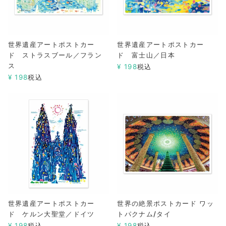
世界遺産アートポストカー
世界遺産アートポストカー
ド ストラスブール／フラン
ド 富士山／日本
ス
¥
198
税込
¥
198
税込
世界遺産アートポストカー
世界の絶景ポストカード ワッ
ド ケルン大聖堂／ドイツ
トパクナム/タイ
¥
198
税込
¥
198
税込