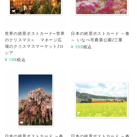
世界の絶景ポストカード~世界
日本の絶景ポストカード ～春
のクリスマス~ マネージ広
～ いなべ市農業公園/三重
場のクリスマスマーケット/ロ
¥
198
税込
シア
¥
198
税込
日本の絶景ポストカード ～春
日本の絶景ポストカード ～春