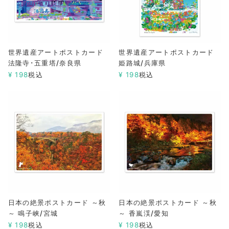
世界遺産アートポストカード
世界遺産アートポストカード
法隆寺･五重塔/奈良県
姫路城/兵庫県
¥
198
税込
¥
198
税込
日本の絶景ポストカード ～秋
日本の絶景ポストカード ～秋
～ 鳴子峡/宮城
～ 香嵐渓/愛知
¥
198
税込
¥
198
税込