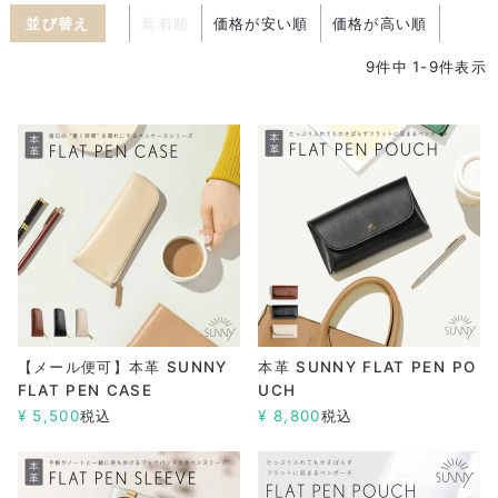
並び替え
新着順
価格が安い順
価格が高い順
9
件中
1
-
9
件表示
【メール便可】本革 SUNNY
本革 SUNNY FLAT PEN PO
FLAT PEN CASE
UCH
¥
5,500
税込
¥
8,800
税込