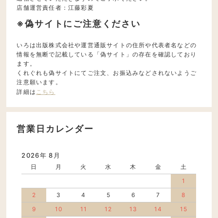
店舗運営責任者：江藤彩夏
※偽サイトにご注意ください
いろは出版株式会社や運営通販サイトの住所や代表者名などの
情報を無断で記載している「偽サイト」の存在を確認しており
ます。
くれぐれも偽サイトにてご注文、お振込みなどされないようご
注意願います。
詳細は
こちら
営業日カレンダー
2026年 8月
日
月
火
水
木
金
土
1
2
3
4
5
6
7
8
9
10
11
12
13
14
15