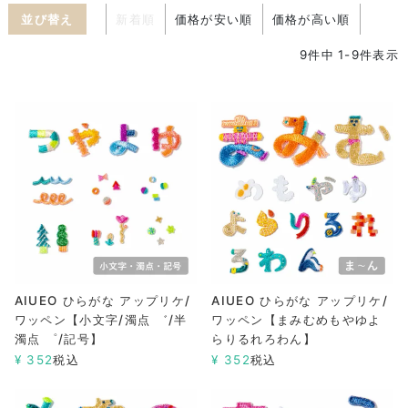
並び替え
新着順
価格が安い順
価格が高い順
9
件中
1
-
9
件表示
AIUEO ひらがな アップリケ/
AIUEO ひらがな アップリケ/
ワッペン【小文字/濁点 ゛/半
ワッペン【まみむめもやゆよ
濁点 ゜/記号】
らりるれろわん】
¥
352
税込
¥
352
税込