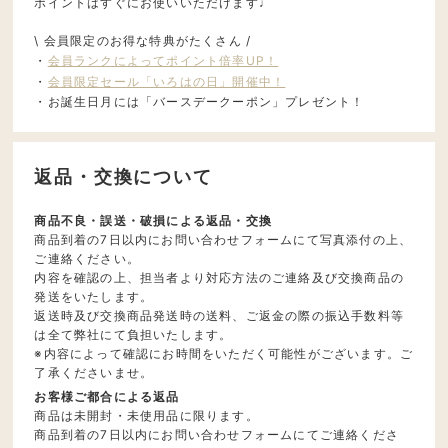
ポイントはすぐにお使いいただけます♩
\ 会員限定のお得な特典がたくさん /
・
会員ランクによってポイント倍率UP！
・
会員限定セール「いろはの日」開催中！
・お誕生日月には「バースデークーポン」プレゼント！
返品・交換について
商品不良・誤送・破損による返品・交換
商品到着の7日以内にお問い合わせフォームにて写真添付の上、
ご連絡ください。
内容を確認の上、担当者より対応方法のご連絡及び交換商品の
発送をいたします。
返送時及び交換商品発送時の送料、ご返金の際の振込手数料等
は全て弊社にて負担いたします。
※内容によって確認にお時間をいただく可能性がございます。ご
了承くださいませ。
お客様ご都合による返品
商品は未開封・未使用品に限ります。
商品到着の7日以内にお問い合わせフォームにてご連絡くださ