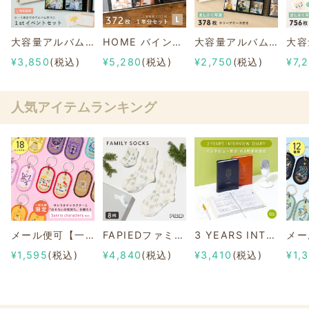
大容量アルバム 【1stイベントセット】 L判写真用
HOME バインダーアルバム〈L〉１年分セット
大容量アルバム 【ましかく写真用】
¥3,850
(税込)
¥5,280
(税込)
¥2,750
(税込)
¥7,
人気アイテムランキング
メール便可【一部店舗限定】2/8b PAIR KEY RING Sanrio characters ver.
FAPIEDファミリーソックスセット 総柄
3 YEARS INTERVIEW DIARY
¥1,595
(税込)
¥4,840
(税込)
¥3,410
(税込)
¥1,