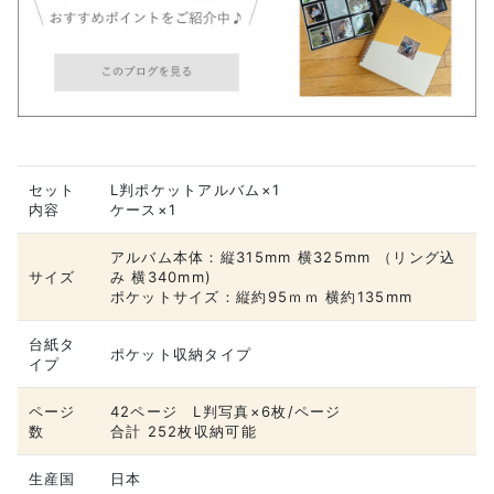
セット
L判ポケットアルバム×1
内容
ケース×1
アルバム本体：縦315mm 横325mm （リング込
サイズ
み 横340mm)
ポケットサイズ：縦約95ｍｍ 横約135mm
台紙タ
ポケット収納タイプ
イプ
ページ
42ページ L判写真×6枚/ページ
数
合計 252枚収納可能
生産国
日本