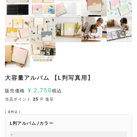
大容量アルバム 【L判写真用】
¥
2,750
販売価格
税込
当店ポイント
25
P 進呈
送料込
L判アルバム
カラー
-