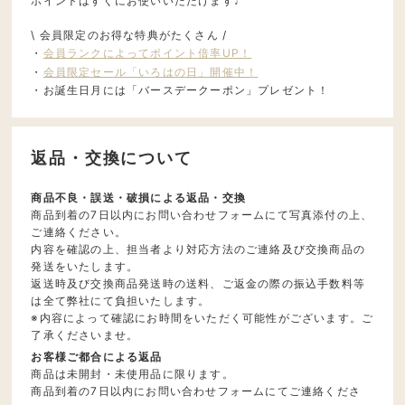
ポイントはすぐにお使いいただけます♩
\ 会員限定のお得な特典がたくさん /
・
会員ランクによってポイント倍率UP！
・
会員限定セール「いろはの日」開催中！
・お誕生日月には「バースデークーポン」プレゼント！
返品・交換について
商品不良・誤送・破損による返品・交換
商品到着の7日以内にお問い合わせフォームにて写真添付の上、
ご連絡ください。
内容を確認の上、担当者より対応方法のご連絡及び交換商品の
発送をいたします。
返送時及び交換商品発送時の送料、ご返金の際の振込手数料等
は全て弊社にて負担いたします。
※内容によって確認にお時間をいただく可能性がございます。ご
了承くださいませ。
お客様ご都合による返品
商品は未開封・未使用品に限ります。
商品到着の7日以内にお問い合わせフォームにてご連絡くださ