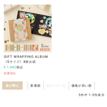
GIFT WRAPPING ALBUM
《Sサイズ》8枚台紙
¥
1,980
税込
在庫切れ
並び替え
新着順
価格が安い順
価格が高い順
5
件中
1
-
5
件表示